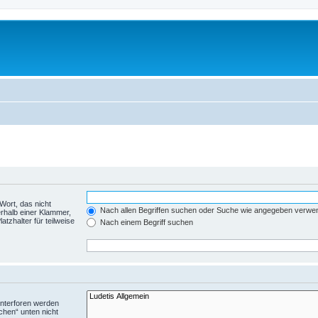
Wort, das nicht
Nach allen Begriffen suchen oder Suche wie angegeben verwe
rhalb einer Klammer,
tzhalter für teilweise
Nach einem Begriff suchen
Unterforen werden
chen“ unten nicht