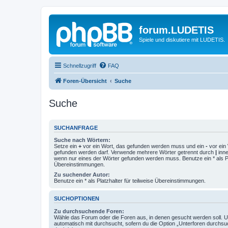
forum.LUDETIS
Spiele und diskutiere mit LUDETIS.
Schnellzugriff
FAQ
Foren-Übersicht
Suche
Suche
SUCHANFRAGE
Suche nach Wörtern:
Setze ein
+
vor ein Wort, das gefunden werden muss und ein
-
vor ein 
gefunden werden darf. Verwende mehrere Wörter getrennt durch
|
inne
wenn nur eines der Wörter gefunden werden muss. Benutze ein * als Pla
Übereinstimmungen.
Zu suchender Autor:
Benutze ein * als Platzhalter für teilweise Übereinstimmungen.
SUCHOPTIONEN
Zu durchsuchende Foren:
Wähle das Forum oder die Foren aus, in denen gesucht werden soll. 
automatisch mit durchsucht, sofern du die Option „Unterforen durchsu