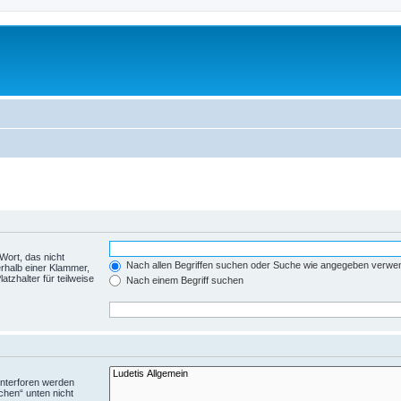
Wort, das nicht
Nach allen Begriffen suchen oder Suche wie angegeben verwe
rhalb einer Klammer,
tzhalter für teilweise
Nach einem Begriff suchen
Unterforen werden
chen“ unten nicht