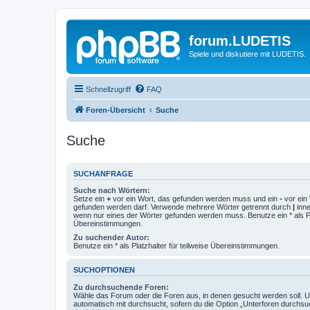
forum.LUDETIS
Spiele und diskutiere mit LUDETIS.
Schnellzugriff
FAQ
Foren-Übersicht
Suche
Suche
SUCHANFRAGE
Suche nach Wörtern:
Setze ein
+
vor ein Wort, das gefunden werden muss und ein
-
vor ein 
gefunden werden darf. Verwende mehrere Wörter getrennt durch
|
inne
wenn nur eines der Wörter gefunden werden muss. Benutze ein * als Pla
Übereinstimmungen.
Zu suchender Autor:
Benutze ein * als Platzhalter für teilweise Übereinstimmungen.
SUCHOPTIONEN
Zu durchsuchende Foren:
Wähle das Forum oder die Foren aus, in denen gesucht werden soll. 
automatisch mit durchsucht, sofern du die Option „Unterforen durchsu