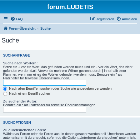
forum.LUDETIS
FAQ
Registrieren
Anmelden
Foren-Übersicht
Suche
Suche
SUCHANFRAGE
Suche nach Wörtern:
Setze ein
+
vor ein Wort, das gefunden werden muss und ein
-
vor ein Wort, das nicht
gefunden werden darf. Verwende mehrere Wörter getrennt durch
|
innerhalb einer
Klammer, wenn nur eines der Wörter gefunden werden muss. Benutze ein * als
Platzhalter für teilweise Übereinstimmungen.
Nach allen Begriffen suchen oder Suche wie angegeben verwenden
Nach einem Begriff suchen
Zu suchender Autor:
Benutze ein * als Platzhalter für teilweise Übereinstimmungen.
SUCHOPTIONEN
Zu durchsuchende Foren:
Wähle das Forum oder die Foren aus, in denen gesucht werden soll. Unterforen werden
automatisch mit durchsucht, sofern du die Option „Unterforen durchsuchen“ unten nicht