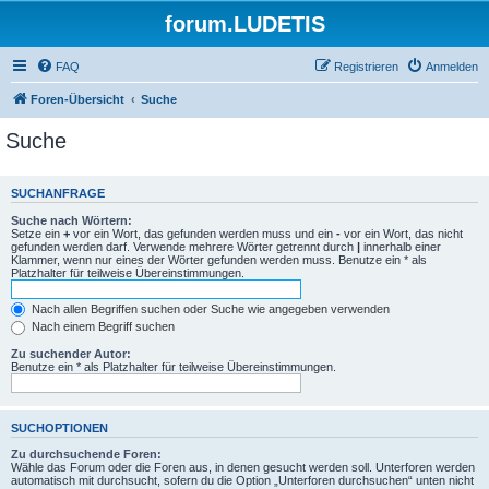
forum.LUDETIS
FAQ
Registrieren
Anmelden
Foren-Übersicht
Suche
Suche
SUCHANFRAGE
Suche nach Wörtern:
Setze ein
+
vor ein Wort, das gefunden werden muss und ein
-
vor ein Wort, das nicht
gefunden werden darf. Verwende mehrere Wörter getrennt durch
|
innerhalb einer
Klammer, wenn nur eines der Wörter gefunden werden muss. Benutze ein * als
Platzhalter für teilweise Übereinstimmungen.
Nach allen Begriffen suchen oder Suche wie angegeben verwenden
Nach einem Begriff suchen
Zu suchender Autor:
Benutze ein * als Platzhalter für teilweise Übereinstimmungen.
SUCHOPTIONEN
Zu durchsuchende Foren:
Wähle das Forum oder die Foren aus, in denen gesucht werden soll. Unterforen werden
automatisch mit durchsucht, sofern du die Option „Unterforen durchsuchen“ unten nicht