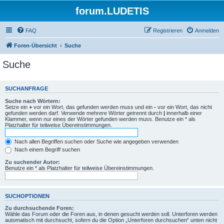
forum.LUDETIS
FAQ
Registrieren
Anmelden
Foren-Übersicht
Suche
Suche
SUCHANFRAGE
Suche nach Wörtern:
Setze ein
+
vor ein Wort, das gefunden werden muss und ein
-
vor ein Wort, das nicht
gefunden werden darf. Verwende mehrere Wörter getrennt durch
|
innerhalb einer
Klammer, wenn nur eines der Wörter gefunden werden muss. Benutze ein * als
Platzhalter für teilweise Übereinstimmungen.
Nach allen Begriffen suchen oder Suche wie angegeben verwenden
Nach einem Begriff suchen
Zu suchender Autor:
Benutze ein * als Platzhalter für teilweise Übereinstimmungen.
SUCHOPTIONEN
Zu durchsuchende Foren:
Wähle das Forum oder die Foren aus, in denen gesucht werden soll. Unterforen werden
automatisch mit durchsucht, sofern du die Option „Unterforen durchsuchen“ unten nicht