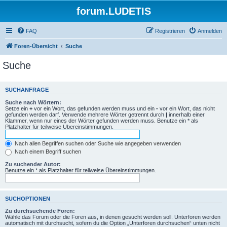
forum.LUDETIS
FAQ
Registrieren
Anmelden
Foren-Übersicht
Suche
Suche
SUCHANFRAGE
Suche nach Wörtern:
Setze ein
+
vor ein Wort, das gefunden werden muss und ein
-
vor ein Wort, das nicht
gefunden werden darf. Verwende mehrere Wörter getrennt durch
|
innerhalb einer
Klammer, wenn nur eines der Wörter gefunden werden muss. Benutze ein * als
Platzhalter für teilweise Übereinstimmungen.
Nach allen Begriffen suchen oder Suche wie angegeben verwenden
Nach einem Begriff suchen
Zu suchender Autor:
Benutze ein * als Platzhalter für teilweise Übereinstimmungen.
SUCHOPTIONEN
Zu durchsuchende Foren:
Wähle das Forum oder die Foren aus, in denen gesucht werden soll. Unterforen werden
automatisch mit durchsucht, sofern du die Option „Unterforen durchsuchen“ unten nicht