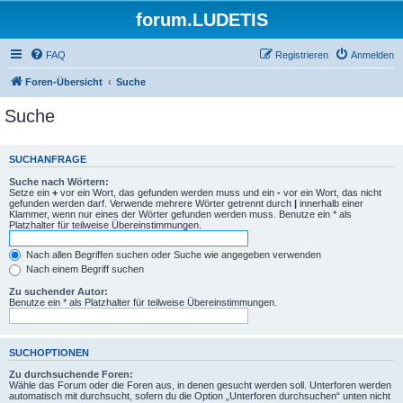
forum.LUDETIS
FAQ
Registrieren
Anmelden
Foren-Übersicht
Suche
Suche
SUCHANFRAGE
Suche nach Wörtern:
Setze ein
+
vor ein Wort, das gefunden werden muss und ein
-
vor ein Wort, das nicht
gefunden werden darf. Verwende mehrere Wörter getrennt durch
|
innerhalb einer
Klammer, wenn nur eines der Wörter gefunden werden muss. Benutze ein * als
Platzhalter für teilweise Übereinstimmungen.
Nach allen Begriffen suchen oder Suche wie angegeben verwenden
Nach einem Begriff suchen
Zu suchender Autor:
Benutze ein * als Platzhalter für teilweise Übereinstimmungen.
SUCHOPTIONEN
Zu durchsuchende Foren:
Wähle das Forum oder die Foren aus, in denen gesucht werden soll. Unterforen werden
automatisch mit durchsucht, sofern du die Option „Unterforen durchsuchen“ unten nicht