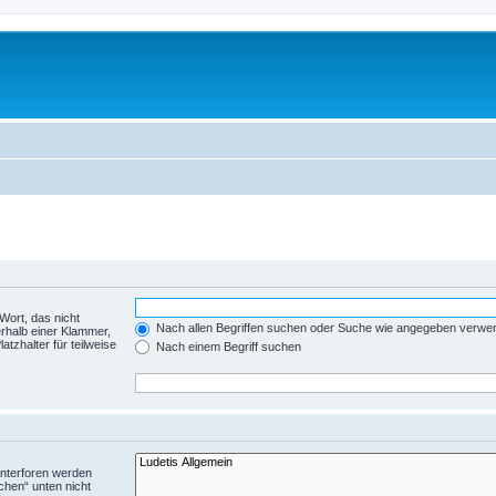
Wort, das nicht
Nach allen Begriffen suchen oder Suche wie angegeben verwe
rhalb einer Klammer,
tzhalter für teilweise
Nach einem Begriff suchen
Unterforen werden
chen“ unten nicht