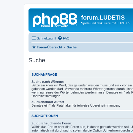
forum.LUDETIS
Spiele und diskutiere mit LUDETIS.
Schnellzugriff
FAQ
Foren-Übersicht
Suche
Suche
SUCHANFRAGE
Suche nach Wörtern:
Setze ein
+
vor ein Wort, das gefunden werden muss und ein
-
vor ein 
gefunden werden darf. Verwende mehrere Wörter getrennt durch
|
inne
wenn nur eines der Wörter gefunden werden muss. Benutze ein * als Pla
Übereinstimmungen.
Zu suchender Autor:
Benutze ein * als Platzhalter für teilweise Übereinstimmungen.
SUCHOPTIONEN
Zu durchsuchende Foren:
Wähle das Forum oder die Foren aus, in denen gesucht werden soll. 
automatisch mit durchsucht, sofern du die Option „Unterforen durchsu