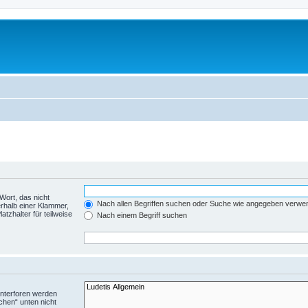
Wort, das nicht
Nach allen Begriffen suchen oder Suche wie angegeben verwe
rhalb einer Klammer,
tzhalter für teilweise
Nach einem Begriff suchen
Unterforen werden
chen“ unten nicht