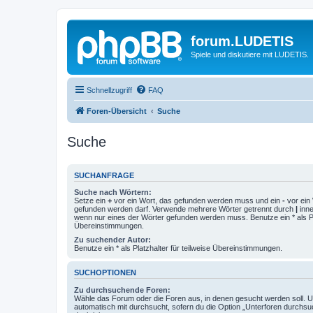
forum.LUDETIS
Spiele und diskutiere mit LUDETIS.
Schnellzugriff
FAQ
Foren-Übersicht
Suche
Suche
SUCHANFRAGE
Suche nach Wörtern:
Setze ein
+
vor ein Wort, das gefunden werden muss und ein
-
vor ein 
gefunden werden darf. Verwende mehrere Wörter getrennt durch
|
inne
wenn nur eines der Wörter gefunden werden muss. Benutze ein * als Pla
Übereinstimmungen.
Zu suchender Autor:
Benutze ein * als Platzhalter für teilweise Übereinstimmungen.
SUCHOPTIONEN
Zu durchsuchende Foren:
Wähle das Forum oder die Foren aus, in denen gesucht werden soll. 
automatisch mit durchsucht, sofern du die Option „Unterforen durchsu