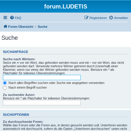
forum.LUDETIS
FAQ
Registrieren
Anmelden
Foren-Übersicht
Suche
Suche
SUCHANFRAGE
Suche nach Wörtern:
Setze ein
+
vor ein Wort, das gefunden werden muss und ein
-
vor ein Wort, das nicht
gefunden werden darf. Verwende mehrere Wörter getrennt durch
|
innerhalb einer
Klammer, wenn nur eines der Wörter gefunden werden muss. Benutze ein * als
Platzhalter für teilweise Übereinstimmungen.
Nach allen Begriffen suchen oder Suche wie angegeben verwenden
Nach einem Begriff suchen
Zu suchender Autor:
Benutze ein * als Platzhalter für teilweise Übereinstimmungen.
SUCHOPTIONEN
Zu durchsuchende Foren:
Wähle das Forum oder die Foren aus, in denen gesucht werden soll. Unterforen werden
automatisch mit durchsucht, sofern du die Option „Unterforen durchsuchen“ unten nicht