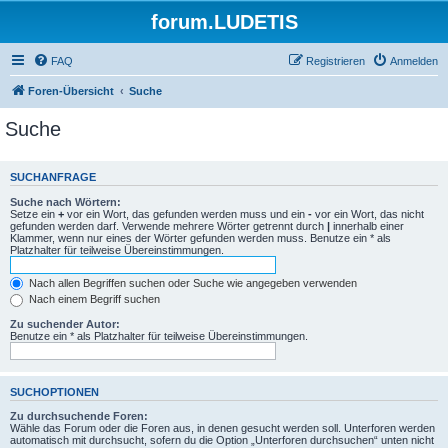
forum.LUDETIS
FAQ
Registrieren
Anmelden
Foren-Übersicht
Suche
Suche
SUCHANFRAGE
Suche nach Wörtern:
Setze ein
+
vor ein Wort, das gefunden werden muss und ein
-
vor ein Wort, das nicht
gefunden werden darf. Verwende mehrere Wörter getrennt durch
|
innerhalb einer
Klammer, wenn nur eines der Wörter gefunden werden muss. Benutze ein * als
Platzhalter für teilweise Übereinstimmungen.
Nach allen Begriffen suchen oder Suche wie angegeben verwenden
Nach einem Begriff suchen
Zu suchender Autor:
Benutze ein * als Platzhalter für teilweise Übereinstimmungen.
SUCHOPTIONEN
Zu durchsuchende Foren:
Wähle das Forum oder die Foren aus, in denen gesucht werden soll. Unterforen werden
automatisch mit durchsucht, sofern du die Option „Unterforen durchsuchen“ unten nicht