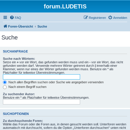
forum.LUDETIS
FAQ
Registrieren
Anmelden
Foren-Übersicht
Suche
Suche
SUCHANFRAGE
Suche nach Wörtern:
Setze ein
+
vor ein Wort, das gefunden werden muss und ein
-
vor ein Wort, das nicht
gefunden werden darf. Verwende mehrere Wörter getrennt durch
|
innerhalb einer
Klammer, wenn nur eines der Wörter gefunden werden muss. Benutze ein * als
Platzhalter für teilweise Übereinstimmungen.
Nach allen Begriffen suchen oder Suche wie angegeben verwenden
Nach einem Begriff suchen
Zu suchender Autor:
Benutze ein * als Platzhalter für teilweise Übereinstimmungen.
SUCHOPTIONEN
Zu durchsuchende Foren:
Wähle das Forum oder die Foren aus, in denen gesucht werden soll. Unterforen werden
automatisch mit durchsucht, sofern du die Option „Unterforen durchsuchen“ unten nicht