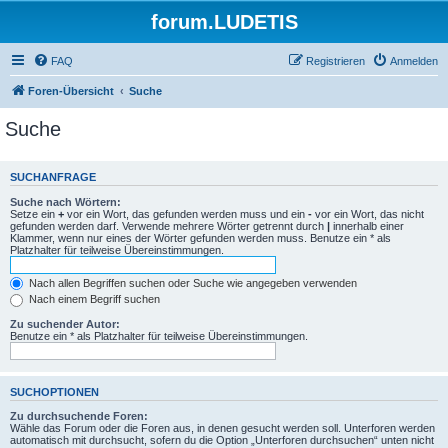
forum.LUDETIS
FAQ
Registrieren
Anmelden
Foren-Übersicht
Suche
Suche
SUCHANFRAGE
Suche nach Wörtern:
Setze ein
+
vor ein Wort, das gefunden werden muss und ein
-
vor ein Wort, das nicht
gefunden werden darf. Verwende mehrere Wörter getrennt durch
|
innerhalb einer
Klammer, wenn nur eines der Wörter gefunden werden muss. Benutze ein * als
Platzhalter für teilweise Übereinstimmungen.
Nach allen Begriffen suchen oder Suche wie angegeben verwenden
Nach einem Begriff suchen
Zu suchender Autor:
Benutze ein * als Platzhalter für teilweise Übereinstimmungen.
SUCHOPTIONEN
Zu durchsuchende Foren:
Wähle das Forum oder die Foren aus, in denen gesucht werden soll. Unterforen werden
automatisch mit durchsucht, sofern du die Option „Unterforen durchsuchen“ unten nicht