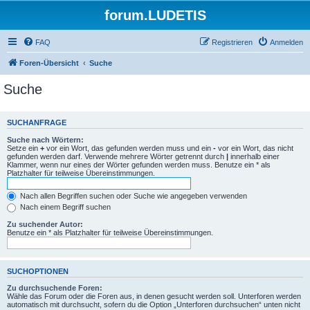
forum.LUDETIS
FAQ
Registrieren
Anmelden
Foren-Übersicht
Suche
Suche
SUCHANFRAGE
Suche nach Wörtern:
Setze ein
+
vor ein Wort, das gefunden werden muss und ein
-
vor ein Wort, das nicht
gefunden werden darf. Verwende mehrere Wörter getrennt durch
|
innerhalb einer
Klammer, wenn nur eines der Wörter gefunden werden muss. Benutze ein * als
Platzhalter für teilweise Übereinstimmungen.
Nach allen Begriffen suchen oder Suche wie angegeben verwenden
Nach einem Begriff suchen
Zu suchender Autor:
Benutze ein * als Platzhalter für teilweise Übereinstimmungen.
SUCHOPTIONEN
Zu durchsuchende Foren:
Wähle das Forum oder die Foren aus, in denen gesucht werden soll. Unterforen werden
automatisch mit durchsucht, sofern du die Option „Unterforen durchsuchen“ unten nicht