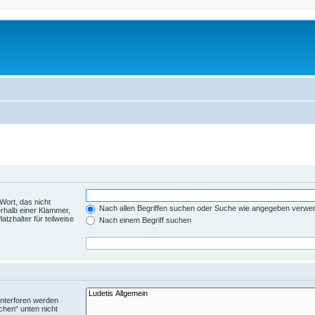
Wort, das nicht
Nach allen Begriffen suchen oder Suche wie angegeben verwe
rhalb einer Klammer,
tzhalter für teilweise
Nach einem Begriff suchen
Unterforen werden
chen“ unten nicht