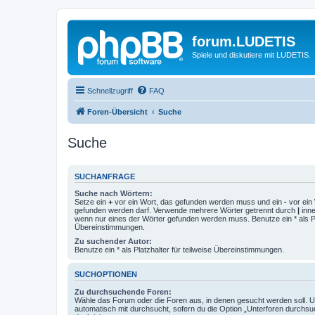
forum.LUDETIS
Spiele und diskutiere mit LUDETIS.
Schnellzugriff
FAQ
Foren-Übersicht
Suche
Suche
SUCHANFRAGE
Suche nach Wörtern:
Setze ein
+
vor ein Wort, das gefunden werden muss und ein
-
vor ein 
gefunden werden darf. Verwende mehrere Wörter getrennt durch
|
inne
wenn nur eines der Wörter gefunden werden muss. Benutze ein * als Pla
Übereinstimmungen.
Zu suchender Autor:
Benutze ein * als Platzhalter für teilweise Übereinstimmungen.
SUCHOPTIONEN
Zu durchsuchende Foren:
Wähle das Forum oder die Foren aus, in denen gesucht werden soll. 
automatisch mit durchsucht, sofern du die Option „Unterforen durchsu