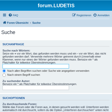
forum.LUDETIS
FAQ
Registrieren
Anmelden
Foren-Übersicht
Suche
Suche
SUCHANFRAGE
Suche nach Wörtern:
Setze ein
+
vor ein Wort, das gefunden werden muss und ein
-
vor ein Wort, das nicht
gefunden werden darf. Verwende mehrere Wörter getrennt durch
|
innerhalb einer
Klammer, wenn nur eines der Wörter gefunden werden muss. Benutze ein * als
Platzhalter für teilweise Übereinstimmungen.
Nach allen Begriffen suchen oder Suche wie angegeben verwenden
Nach einem Begriff suchen
Zu suchender Autor:
Benutze ein * als Platzhalter für teilweise Übereinstimmungen.
SUCHOPTIONEN
Zu durchsuchende Foren:
Wähle das Forum oder die Foren aus, in denen gesucht werden soll. Unterforen werden
automatisch mit durchsucht, sofern du die Option „Unterforen durchsuchen“ unten nicht