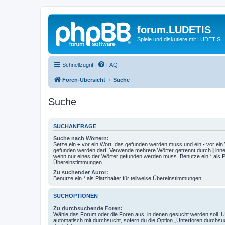
forum.LUDETIS
Spiele und diskutiere mit LUDETIS.
Schnellzugriff
FAQ
Foren-Übersicht
Suche
Suche
SUCHANFRAGE
Suche nach Wörtern:
Setze ein
+
vor ein Wort, das gefunden werden muss und ein
-
vor ein 
gefunden werden darf. Verwende mehrere Wörter getrennt durch
|
inne
wenn nur eines der Wörter gefunden werden muss. Benutze ein * als Pla
Übereinstimmungen.
Zu suchender Autor:
Benutze ein * als Platzhalter für teilweise Übereinstimmungen.
SUCHOPTIONEN
Zu durchsuchende Foren:
Wähle das Forum oder die Foren aus, in denen gesucht werden soll. 
automatisch mit durchsucht, sofern du die Option „Unterforen durchsu