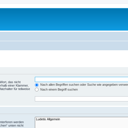
Wort, das nicht
Nach allen Begriffen suchen oder Suche wie angegeben verwe
rhalb einer Klammer,
tzhalter für teilweise
Nach einem Begriff suchen
Unterforen werden
chen“ unten nicht