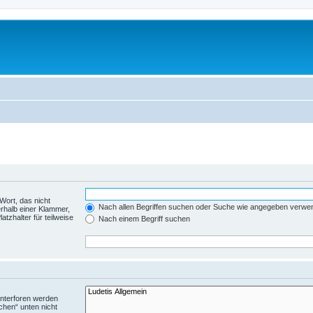
Wort, das nicht
Nach allen Begriffen suchen oder Suche wie angegeben verwe
rhalb einer Klammer,
tzhalter für teilweise
Nach einem Begriff suchen
Unterforen werden
chen“ unten nicht