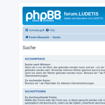
forum.LUDETIS
Spiele und diskutiere mit LUDETIS.
Schnellzugriff
FAQ
Foren-Übersicht
Suche
Suche
SUCHANFRAGE
Suche nach Wörtern:
Setze ein
+
vor ein Wort, das gefunden werden muss und ein
-
vor ein 
gefunden werden darf. Verwende mehrere Wörter getrennt durch
|
inne
wenn nur eines der Wörter gefunden werden muss. Benutze ein * als Pla
Übereinstimmungen.
Zu suchender Autor:
Benutze ein * als Platzhalter für teilweise Übereinstimmungen.
SUCHOPTIONEN
Zu durchsuchende Foren:
Wähle das Forum oder die Foren aus, in denen gesucht werden soll. 
automatisch mit durchsucht, sofern du die Option „Unterforen durchsu