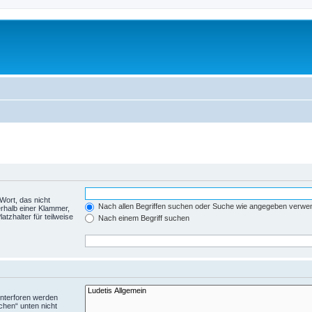
Wort, das nicht
Nach allen Begriffen suchen oder Suche wie angegeben verwe
rhalb einer Klammer,
tzhalter für teilweise
Nach einem Begriff suchen
Unterforen werden
chen“ unten nicht