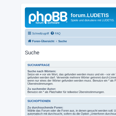
forum.LUDETIS
Spiele und diskutiere mit LUDETIS.
Schnellzugriff
FAQ
Foren-Übersicht
Suche
Suche
SUCHANFRAGE
Suche nach Wörtern:
Setze ein
+
vor ein Wort, das gefunden werden muss und ein
-
vor ein 
gefunden werden darf. Verwende mehrere Wörter getrennt durch
|
inne
wenn nur eines der Wörter gefunden werden muss. Benutze ein * als Pla
Übereinstimmungen.
Zu suchender Autor:
Benutze ein * als Platzhalter für teilweise Übereinstimmungen.
SUCHOPTIONEN
Zu durchsuchende Foren:
Wähle das Forum oder die Foren aus, in denen gesucht werden soll. 
automatisch mit durchsucht, sofern du die Option „Unterforen durchsu