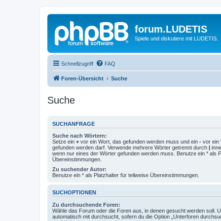
forum.LUDETIS
Spiele und diskutiere mit LUDETIS.
Schnellzugriff
FAQ
Foren-Übersicht
Suche
Suche
SUCHANFRAGE
Suche nach Wörtern:
Setze ein
+
vor ein Wort, das gefunden werden muss und ein
-
vor ein 
gefunden werden darf. Verwende mehrere Wörter getrennt durch
|
inne
wenn nur eines der Wörter gefunden werden muss. Benutze ein * als Pla
Übereinstimmungen.
Zu suchender Autor:
Benutze ein * als Platzhalter für teilweise Übereinstimmungen.
SUCHOPTIONEN
Zu durchsuchende Foren:
Wähle das Forum oder die Foren aus, in denen gesucht werden soll. 
automatisch mit durchsucht, sofern du die Option „Unterforen durchsu