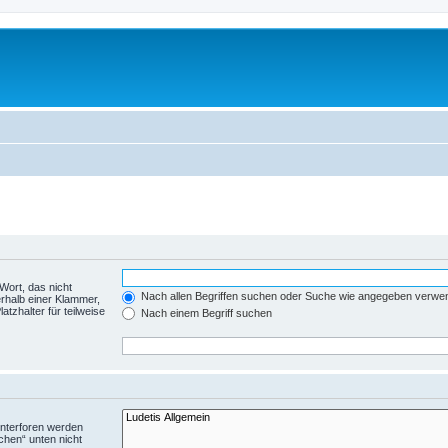
Wort, das nicht
Nach allen Begriffen suchen oder Suche wie angegeben verwe
rhalb einer Klammer,
tzhalter für teilweise
Nach einem Begriff suchen
Unterforen werden
chen“ unten nicht