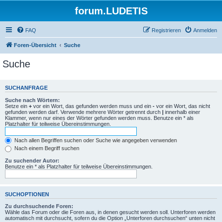
forum.LUDETIS
FAQ
Registrieren
Anmelden
Foren-Übersicht
Suche
Suche
SUCHANFRAGE
Suche nach Wörtern:
Setze ein
+
vor ein Wort, das gefunden werden muss und ein
-
vor ein Wort, das nicht
gefunden werden darf. Verwende mehrere Wörter getrennt durch
|
innerhalb einer
Klammer, wenn nur eines der Wörter gefunden werden muss. Benutze ein * als
Platzhalter für teilweise Übereinstimmungen.
Nach allen Begriffen suchen oder Suche wie angegeben verwenden
Nach einem Begriff suchen
Zu suchender Autor:
Benutze ein * als Platzhalter für teilweise Übereinstimmungen.
SUCHOPTIONEN
Zu durchsuchende Foren:
Wähle das Forum oder die Foren aus, in denen gesucht werden soll. Unterforen werden
automatisch mit durchsucht, sofern du die Option „Unterforen durchsuchen“ unten nicht