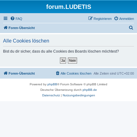
forum.LUDETIS
FAQ
Registrieren
Anmelden
S
Foren-Übersicht
u
Alle Cookies löschen
c
h
Bist du dir sicher, dass du alle Cookies des Boards löschen möchtest?
e
Foren-Übersicht
Alle Cookies löschen
Alle Zeiten sind
UTC+02:00
Powered by
phpBB
® Forum Software © phpBB Limited
Deutsche Übersetzung durch
phpBB.de
Datenschutz
|
Nutzungsbedingungen