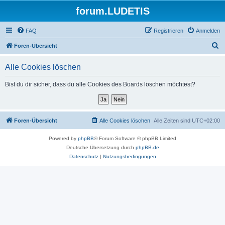
forum.LUDETIS
FAQ
Registrieren
Anmelden
S
Foren-Übersicht
u
Alle Cookies löschen
c
h
Bist du dir sicher, dass du alle Cookies des Boards löschen möchtest?
e
Foren-Übersicht
Alle Cookies löschen
Alle Zeiten sind
UTC+02:00
Powered by
phpBB
® Forum Software © phpBB Limited
Deutsche Übersetzung durch
phpBB.de
Datenschutz
|
Nutzungsbedingungen