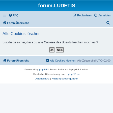
forum.LUDETIS
FAQ
Registrieren
Anmelden
S
Foren-Übersicht
u
Alle Cookies löschen
c
h
Bist du dir sicher, dass du alle Cookies des Boards löschen möchtest?
e
Foren-Übersicht
Alle Cookies löschen
Alle Zeiten sind
UTC+02:00
Powered by
phpBB
® Forum Software © phpBB Limited
Deutsche Übersetzung durch
phpBB.de
Datenschutz
|
Nutzungsbedingungen