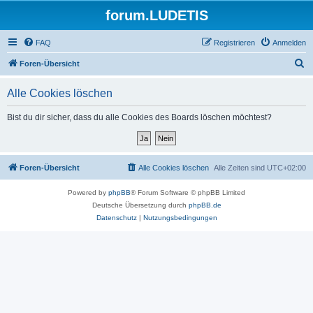
forum.LUDETIS
FAQ
Registrieren
Anmelden
S
Foren-Übersicht
u
Alle Cookies löschen
c
h
Bist du dir sicher, dass du alle Cookies des Boards löschen möchtest?
e
Foren-Übersicht
Alle Cookies löschen
Alle Zeiten sind
UTC+02:00
Powered by
phpBB
® Forum Software © phpBB Limited
Deutsche Übersetzung durch
phpBB.de
Datenschutz
|
Nutzungsbedingungen