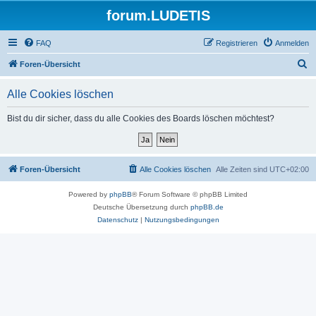
forum.LUDETIS
FAQ
Registrieren
Anmelden
S
Foren-Übersicht
u
Alle Cookies löschen
c
h
Bist du dir sicher, dass du alle Cookies des Boards löschen möchtest?
e
Foren-Übersicht
Alle Cookies löschen
Alle Zeiten sind
UTC+02:00
Powered by
phpBB
® Forum Software © phpBB Limited
Deutsche Übersetzung durch
phpBB.de
Datenschutz
|
Nutzungsbedingungen