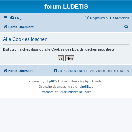
forum.LUDETIS
FAQ
Registrieren
Anmelden
S
Foren-Übersicht
u
Alle Cookies löschen
c
h
Bist du dir sicher, dass du alle Cookies des Boards löschen möchtest?
e
Foren-Übersicht
Alle Cookies löschen
Alle Zeiten sind
UTC+02:00
Powered by
phpBB
® Forum Software © phpBB Limited
Deutsche Übersetzung durch
phpBB.de
Datenschutz
|
Nutzungsbedingungen