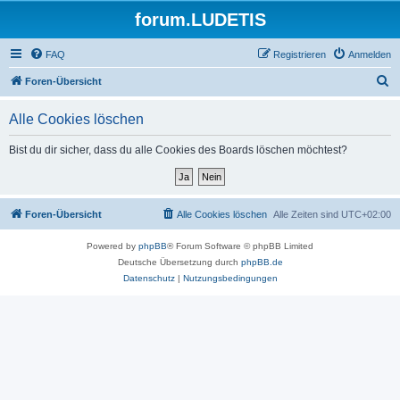
forum.LUDETIS
FAQ
Registrieren
Anmelden
S
Foren-Übersicht
u
Alle Cookies löschen
c
h
Bist du dir sicher, dass du alle Cookies des Boards löschen möchtest?
e
Foren-Übersicht
Alle Cookies löschen
Alle Zeiten sind
UTC+02:00
Powered by
phpBB
® Forum Software © phpBB Limited
Deutsche Übersetzung durch
phpBB.de
Datenschutz
|
Nutzungsbedingungen