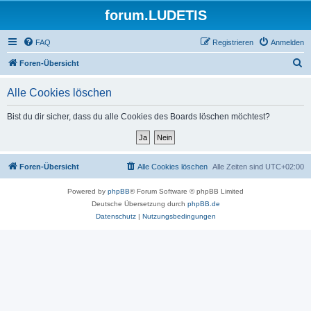
forum.LUDETIS
FAQ
Registrieren
Anmelden
S
Foren-Übersicht
u
Alle Cookies löschen
c
h
Bist du dir sicher, dass du alle Cookies des Boards löschen möchtest?
e
Foren-Übersicht
Alle Cookies löschen
Alle Zeiten sind
UTC+02:00
Powered by
phpBB
® Forum Software © phpBB Limited
Deutsche Übersetzung durch
phpBB.de
Datenschutz
|
Nutzungsbedingungen