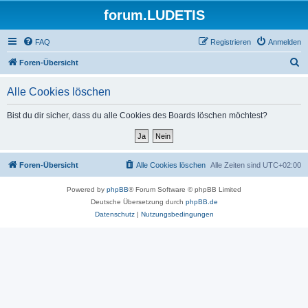
forum.LUDETIS
FAQ
Registrieren
Anmelden
S
Foren-Übersicht
u
Alle Cookies löschen
c
h
Bist du dir sicher, dass du alle Cookies des Boards löschen möchtest?
e
Foren-Übersicht
Alle Cookies löschen
Alle Zeiten sind
UTC+02:00
Powered by
phpBB
® Forum Software © phpBB Limited
Deutsche Übersetzung durch
phpBB.de
Datenschutz
|
Nutzungsbedingungen