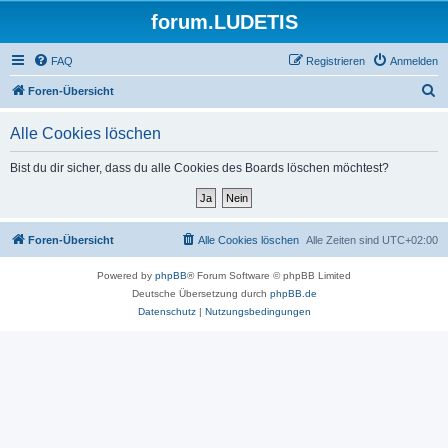
forum.LUDETIS
FAQ
Registrieren
Anmelden
S
Foren-Übersicht
u
Alle Cookies löschen
c
h
Bist du dir sicher, dass du alle Cookies des Boards löschen möchtest?
e
Foren-Übersicht
Alle Cookies löschen
Alle Zeiten sind
UTC+02:00
Powered by
phpBB
® Forum Software © phpBB Limited
Deutsche Übersetzung durch
phpBB.de
Datenschutz
|
Nutzungsbedingungen