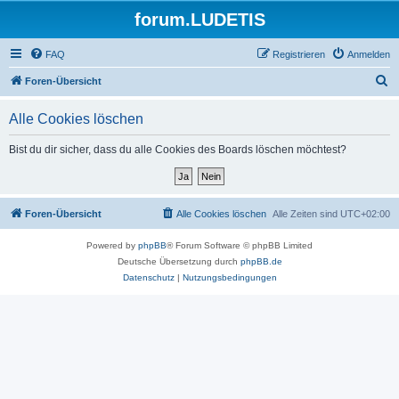
forum.LUDETIS
FAQ
Registrieren
Anmelden
S
Foren-Übersicht
u
Alle Cookies löschen
c
h
Bist du dir sicher, dass du alle Cookies des Boards löschen möchtest?
e
Foren-Übersicht
Alle Cookies löschen
Alle Zeiten sind
UTC+02:00
Powered by
phpBB
® Forum Software © phpBB Limited
Deutsche Übersetzung durch
phpBB.de
Datenschutz
|
Nutzungsbedingungen