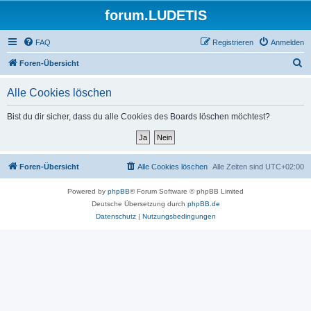
forum.LUDETIS
FAQ
Registrieren
Anmelden
S
Foren-Übersicht
u
Alle Cookies löschen
c
h
Bist du dir sicher, dass du alle Cookies des Boards löschen möchtest?
e
Foren-Übersicht
Alle Cookies löschen
Alle Zeiten sind
UTC+02:00
Powered by
phpBB
® Forum Software © phpBB Limited
Deutsche Übersetzung durch
phpBB.de
Datenschutz
|
Nutzungsbedingungen