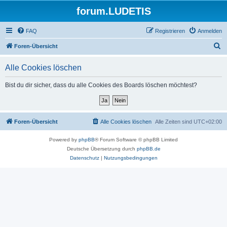
forum.LUDETIS
FAQ
Registrieren
Anmelden
S
Foren-Übersicht
u
Alle Cookies löschen
c
h
Bist du dir sicher, dass du alle Cookies des Boards löschen möchtest?
e
Foren-Übersicht
Alle Cookies löschen
Alle Zeiten sind
UTC+02:00
Powered by
phpBB
® Forum Software © phpBB Limited
Deutsche Übersetzung durch
phpBB.de
Datenschutz
|
Nutzungsbedingungen