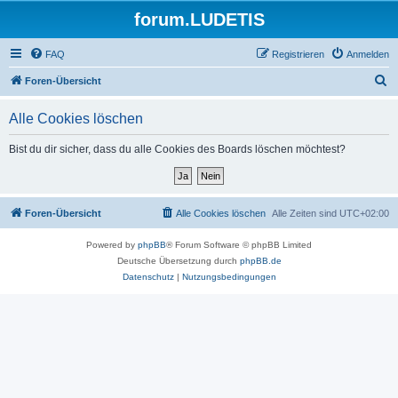
forum.LUDETIS
FAQ
Registrieren
Anmelden
S
Foren-Übersicht
u
Alle Cookies löschen
c
h
Bist du dir sicher, dass du alle Cookies des Boards löschen möchtest?
e
Foren-Übersicht
Alle Cookies löschen
Alle Zeiten sind
UTC+02:00
Powered by
phpBB
® Forum Software © phpBB Limited
Deutsche Übersetzung durch
phpBB.de
Datenschutz
|
Nutzungsbedingungen