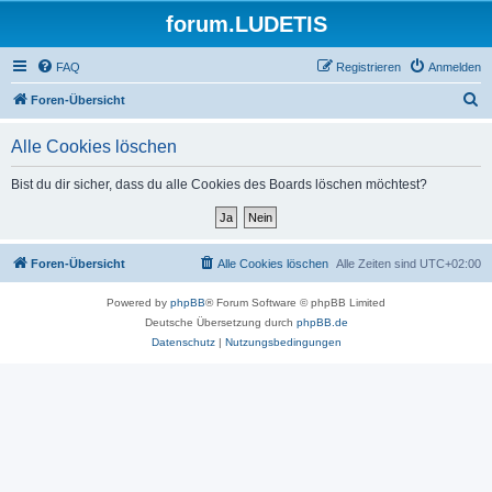
forum.LUDETIS
FAQ
Registrieren
Anmelden
S
Foren-Übersicht
u
Alle Cookies löschen
c
h
Bist du dir sicher, dass du alle Cookies des Boards löschen möchtest?
e
Foren-Übersicht
Alle Cookies löschen
Alle Zeiten sind
UTC+02:00
Powered by
phpBB
® Forum Software © phpBB Limited
Deutsche Übersetzung durch
phpBB.de
Datenschutz
|
Nutzungsbedingungen