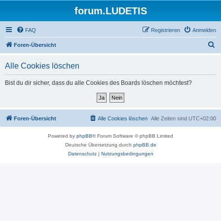
forum.LUDETIS
FAQ
Registrieren
Anmelden
S
Foren-Übersicht
u
Alle Cookies löschen
c
h
Bist du dir sicher, dass du alle Cookies des Boards löschen möchtest?
e
Foren-Übersicht
Alle Cookies löschen
Alle Zeiten sind
UTC+02:00
Powered by
phpBB
® Forum Software © phpBB Limited
Deutsche Übersetzung durch
phpBB.de
Datenschutz
|
Nutzungsbedingungen