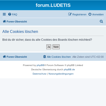
forum.LUDETIS
FAQ
Registrieren
Anmelden
S
Foren-Übersicht
u
Alle Cookies löschen
c
h
Bist du dir sicher, dass du alle Cookies des Boards löschen möchtest?
e
Foren-Übersicht
Alle Cookies löschen
Alle Zeiten sind
UTC+02:00
Powered by
phpBB
® Forum Software © phpBB Limited
Deutsche Übersetzung durch
phpBB.de
Datenschutz
|
Nutzungsbedingungen