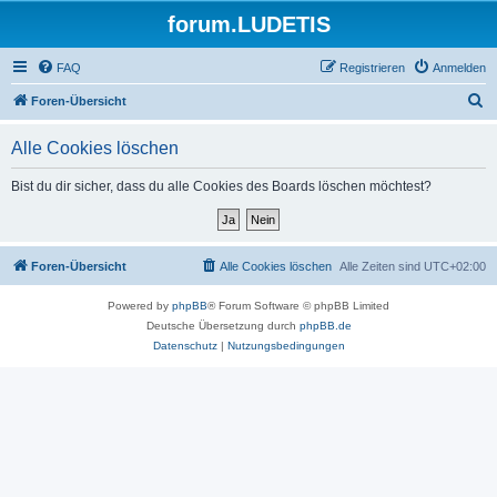
forum.LUDETIS
FAQ
Registrieren
Anmelden
S
Foren-Übersicht
u
Alle Cookies löschen
c
h
Bist du dir sicher, dass du alle Cookies des Boards löschen möchtest?
e
Foren-Übersicht
Alle Cookies löschen
Alle Zeiten sind
UTC+02:00
Powered by
phpBB
® Forum Software © phpBB Limited
Deutsche Übersetzung durch
phpBB.de
Datenschutz
|
Nutzungsbedingungen