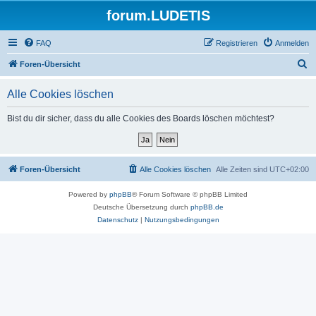
forum.LUDETIS
FAQ
Registrieren
Anmelden
S
Foren-Übersicht
u
Alle Cookies löschen
c
h
Bist du dir sicher, dass du alle Cookies des Boards löschen möchtest?
e
Foren-Übersicht
Alle Cookies löschen
Alle Zeiten sind
UTC+02:00
Powered by
phpBB
® Forum Software © phpBB Limited
Deutsche Übersetzung durch
phpBB.de
Datenschutz
|
Nutzungsbedingungen