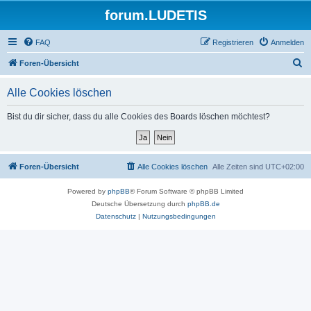
forum.LUDETIS
FAQ
Registrieren
Anmelden
S
Foren-Übersicht
u
Alle Cookies löschen
c
h
Bist du dir sicher, dass du alle Cookies des Boards löschen möchtest?
e
Foren-Übersicht
Alle Cookies löschen
Alle Zeiten sind
UTC+02:00
Powered by
phpBB
® Forum Software © phpBB Limited
Deutsche Übersetzung durch
phpBB.de
Datenschutz
|
Nutzungsbedingungen