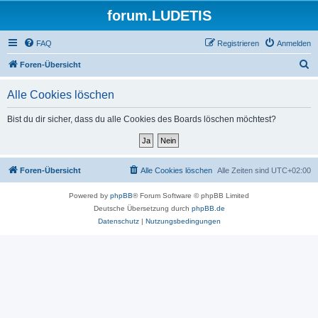
forum.LUDETIS
FAQ
Registrieren
Anmelden
S
Foren-Übersicht
u
Alle Cookies löschen
c
h
Bist du dir sicher, dass du alle Cookies des Boards löschen möchtest?
e
Foren-Übersicht
Alle Cookies löschen
Alle Zeiten sind
UTC+02:00
Powered by
phpBB
® Forum Software © phpBB Limited
Deutsche Übersetzung durch
phpBB.de
Datenschutz
|
Nutzungsbedingungen