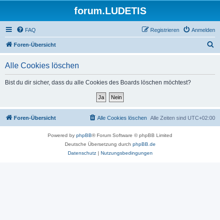
forum.LUDETIS
FAQ
Registrieren
Anmelden
S
Foren-Übersicht
u
Alle Cookies löschen
c
h
Bist du dir sicher, dass du alle Cookies des Boards löschen möchtest?
e
Foren-Übersicht
Alle Cookies löschen
Alle Zeiten sind
UTC+02:00
Powered by
phpBB
® Forum Software © phpBB Limited
Deutsche Übersetzung durch
phpBB.de
Datenschutz
|
Nutzungsbedingungen