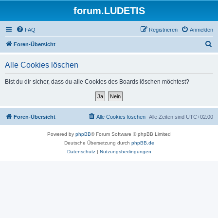
forum.LUDETIS
FAQ
Registrieren
Anmelden
S
Foren-Übersicht
u
Alle Cookies löschen
c
h
Bist du dir sicher, dass du alle Cookies des Boards löschen möchtest?
e
Foren-Übersicht
Alle Cookies löschen
Alle Zeiten sind
UTC+02:00
Powered by
phpBB
® Forum Software © phpBB Limited
Deutsche Übersetzung durch
phpBB.de
Datenschutz
|
Nutzungsbedingungen