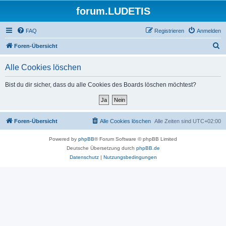
forum.LUDETIS
FAQ
Registrieren
Anmelden
S
Foren-Übersicht
u
Alle Cookies löschen
c
h
Bist du dir sicher, dass du alle Cookies des Boards löschen möchtest?
e
Foren-Übersicht
Alle Cookies löschen
Alle Zeiten sind
UTC+02:00
Powered by
phpBB
® Forum Software © phpBB Limited
Deutsche Übersetzung durch
phpBB.de
Datenschutz
|
Nutzungsbedingungen