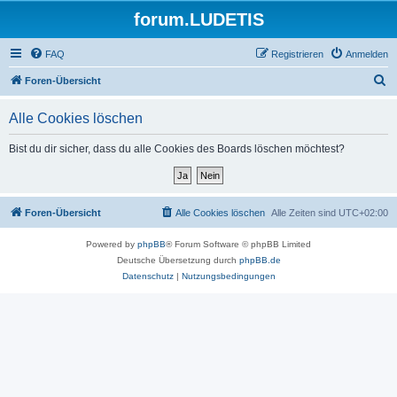
forum.LUDETIS
FAQ
Registrieren
Anmelden
S
Foren-Übersicht
u
Alle Cookies löschen
c
h
Bist du dir sicher, dass du alle Cookies des Boards löschen möchtest?
e
Foren-Übersicht
Alle Cookies löschen
Alle Zeiten sind
UTC+02:00
Powered by
phpBB
® Forum Software © phpBB Limited
Deutsche Übersetzung durch
phpBB.de
Datenschutz
|
Nutzungsbedingungen