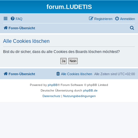
forum.LUDETIS
FAQ
Registrieren
Anmelden
S
Foren-Übersicht
u
Alle Cookies löschen
c
h
Bist du dir sicher, dass du alle Cookies des Boards löschen möchtest?
e
Foren-Übersicht
Alle Cookies löschen
Alle Zeiten sind
UTC+02:00
Powered by
phpBB
® Forum Software © phpBB Limited
Deutsche Übersetzung durch
phpBB.de
Datenschutz
|
Nutzungsbedingungen