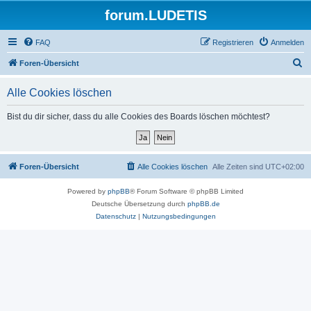
forum.LUDETIS
FAQ
Registrieren
Anmelden
S
Foren-Übersicht
u
Alle Cookies löschen
c
h
Bist du dir sicher, dass du alle Cookies des Boards löschen möchtest?
e
Foren-Übersicht
Alle Cookies löschen
Alle Zeiten sind
UTC+02:00
Powered by
phpBB
® Forum Software © phpBB Limited
Deutsche Übersetzung durch
phpBB.de
Datenschutz
|
Nutzungsbedingungen