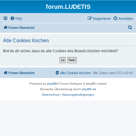
forum.LUDETIS
FAQ
Registrieren
Anmelden
S
Foren-Übersicht
u
Alle Cookies löschen
c
h
Bist du dir sicher, dass du alle Cookies des Boards löschen möchtest?
e
Foren-Übersicht
Alle Cookies löschen
Alle Zeiten sind
UTC+02:00
Powered by
phpBB
® Forum Software © phpBB Limited
Deutsche Übersetzung durch
phpBB.de
Datenschutz
|
Nutzungsbedingungen