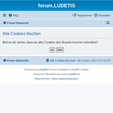
forum.LUDETIS
FAQ
Registrieren
Anmelden
S
Foren-Übersicht
u
Alle Cookies löschen
c
h
Bist du dir sicher, dass du alle Cookies des Boards löschen möchtest?
e
Foren-Übersicht
Alle Cookies löschen
Alle Zeiten sind
UTC+02:00
Powered by
phpBB
® Forum Software © phpBB Limited
Deutsche Übersetzung durch
phpBB.de
Datenschutz
|
Nutzungsbedingungen